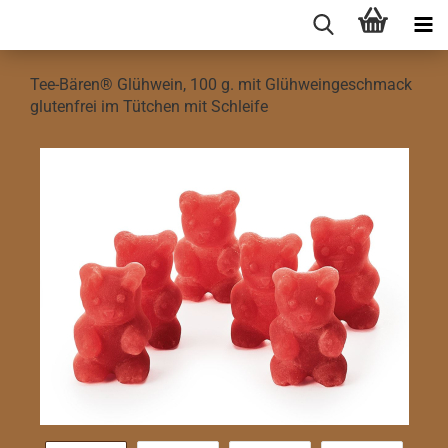
Tee-Bären® Glühwein, 100 g. mit Glühweingeschmack
glutenfrei im Tütchen mit Schleife