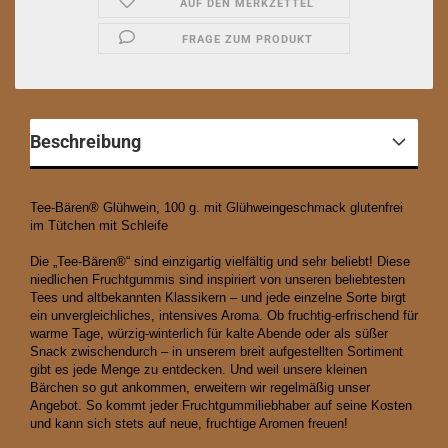
AUF DEN MERKZETTEL
FRAGE ZUM PRODUKT
Beschreibung
Tee-Bären® Glühwein, 100 g. mit Glühweingeschmack glutenfrei
im Tütchen mit Schleife
Die „Tee-Bären®“ sind einzigartig vielfältig und sehr beliebt! Diese
niedlichen Fruchtgummis sind inspiriert von unseren beliebtesten
Tees und altbekannten Klassikern – und jede einzelne Sorte birgt
ein unvergleichliches, intensives Aroma. Ob fruchtig-erfrischend für
warme Tage, würzig-winterlich für kalte Abende oder als süßer
Snack zwischendurch – in unserem breit aufgestellten Sortiment
gibt es jede Menge zu entdecken. Und weil unsere kleinen
Bärchen so gut ankommen, erweitern wir regelmäßig unser
Angebot. So kommt jeder Fruchtgummiliebhaber auf seine Kosten
und kann sich stets auf neue, fruchtige Aromen freuen!