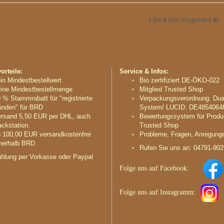
1
bis
8
(von insgesamt
8
)
rteile:
Service & Infos:
in Mindestbestellwert
Bio zertifiziert DE-ÖKO-022
ine Mindestbestellmenge
Mitglied Trusted Shop
 % Stammrabatt für "registrierte
Verpackungsverordnung: Dua
nden" für BRD
System/ LUCID: DE4854064
rsand 5,50 EUR per DHL, auch
Bewertungssystem für Produ
ckstation.
Trusted Shop
 100,00 EUR versandkostenfrei
Probleme, Fragen, Anregung
nerhalb BRD
Rufen Sie uns an: 04791-90
hlung per Vorkasse oder Paypal
Folge uns auf
Facebook:
Folge uns auf
Instagramm
: