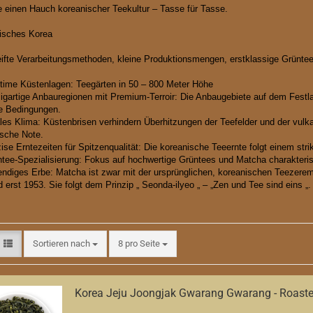
 einen Hauch koreanischer Teekultur – Tasse für Tasse.
isches Korea
ifte Verarbeitungsmethoden, kleine Produktionsmengen, erstklassige Grüntee
ime Küstenlagen: Teegärten in 50 – 800 Meter Höhe
gartige Anbauregionen mit Premium-Terroir: Die Anbaugebiete auf dem Festlan
e Bedingungen.
es Klima: Küstenbrisen verhindern Überhitzungen der Teefelder und der vulka
ische Note.
se Erntezeiten für Spitzenqualität: Die koreanische Teeernte folgt einem str
ee-Spezialisierung: Fokus auf hochwertige Grüntees und Matcha charakteristi
diges Erbe: Matcha ist zwar mit der ursprünglichen, koreanischen Teezeremo
d erst 1953. Sie folgt dem Prinzip „ Seonda-ilyeo „ – „Zen und Tee sind eins 
Sortieren nach
pro Seite
Sortieren nach
8 pro Seite
Korea Jeju Joongjak Gwarang Gwarang - Roast