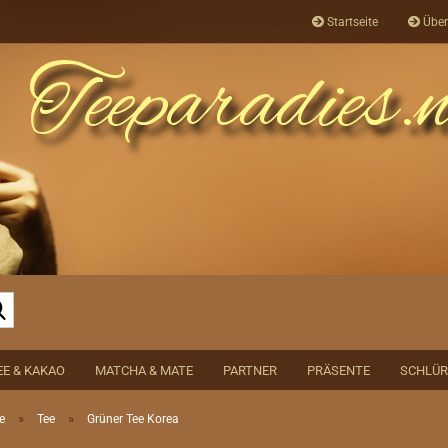
Startseite
Über
Suche...
EE & KAKAO
MATCHA & MATE
PARTNER
PRÄSENTE
SCHLÜR
»
»
e
Tee
Grüner Tee Korea