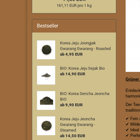
161,11 EUR pro 1 kg
Bestseller
Korea Jeju Joongjak
Gwarang Gwarang - Roasted
ab 4,95 EUR
BIO: Korea Jeju Sejak Bio
ab 14,90 EUR
Grüner 
Entdeck
BIO: Korea Sencha Jeoncha
harmoni
BIO
Der Tee
ab 9,90 EUR
traditi
✔ Fein 
Korea Jeju Jeoncha
✔ Mild
Gwarang Gwarang -
✔ Ideal
Steamed
✔ Perfe
ab 14,50 EUR