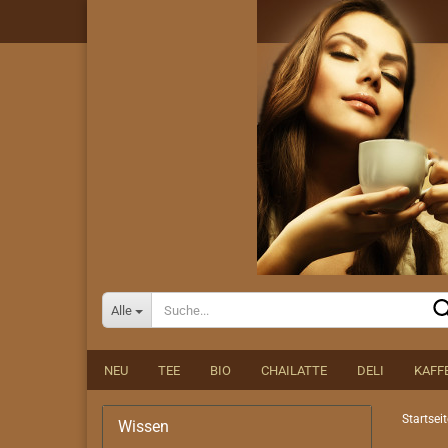
Alle
NEU
TEE
BIO
CHAILATTE
DELI
KAFF
Startseit
Wissen