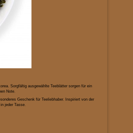
orea
. Sorgfältig ausgewählte Teeblätter sorgen für ein
hen Note.
sonderes Geschenk für Teeliebhaber. Inspiriert von der
in jeder Tasse.