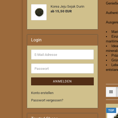
Genieße
Korea Jeju Sejak Durin
ab 15,50 EUR
Authent
Ausgere
• Marit
• Einzi
Login
maritim
• Ideal
mineral
E-
• Präzi
Mail-
• Grünt
Adresse
• Leben
Passwort
entstan
ANMELDEN
Konto erstellen
Passwort vergessen?
TOP