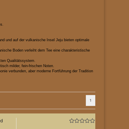
s.
d und auf der vulkanische Insel Jeju bieten optimale
nische Boden verleiht dem Tee eine charakteristische
ikten Qualitätssystem.
sch milder, fein-frischen Noten.
nie verbunden, aber moderne Fortführung der Tradition
„.
1
ed