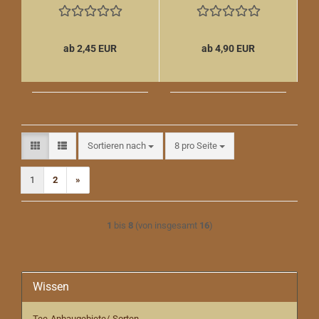
ab 2,45 EUR
ab 4,90 EUR
Sortieren nach
pro Seite
Sortieren nach
8 pro Seite
1
2
»
1
bis
8
(von insgesamt
16
)
Wissen
Tee-Anbaugebiete/-Sorten