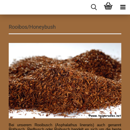
Rooibos/Honeybush
Bei unserem Rooibusch (Asphalathus lineraris) auch genannt
Rotbusch, Redbusch oder Roibusch handelt es sich um die beste