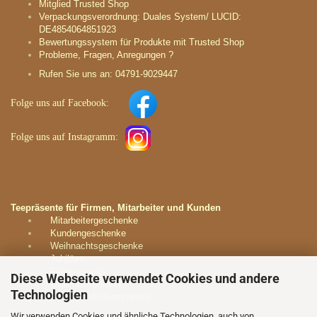
Mitglied Trusted Shop
Verpackungsverordnung: Duales System/ LUCID:
DE4854064851923
Bewertungssystem für Produkte mit Trusted Shop
Probleme, Fragen, Anregungen ?
Rufen Sie uns an: 04791-9029447
Folge uns auf
Facebook:
Folge uns auf
Instagramm
:
Teepräsente für Firmen, Mitarbeiter und Kunden
Mitarbeitergeschenke
Kundengeschenke
Weihnachtsgeschenke
Jubiläen
Firmenevents
Diese Webseite verwendet Cookies und andere
Geschäftspartner
Technologien
Dankeschön-Geschenke
Kontaktieren Sie uns unverbindlich:
Wir verwenden Cookies und ähnliche Technologien, auch von