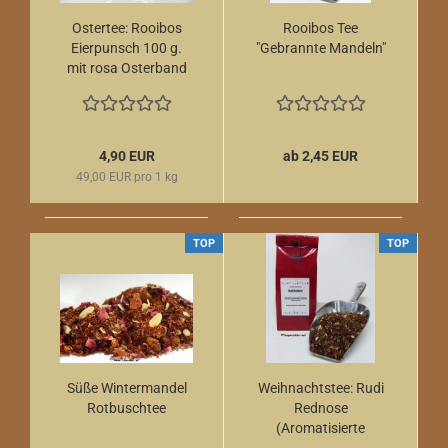
Ostertee: Rooibos
Rooibos Tee
Eierpunsch 100 g.
"Gebrannte Mandeln"
mit rosa Osterband
(Firmengeschenk)
4,90 EUR
ab 2,45 EUR
49,00 EUR pro 1 kg
TOP
TOP
Süße Wintermandel
Weihnachtstee: Rudi
Rotbuschtee
Rednose
(Aromatisierte
Rooibosmischung)