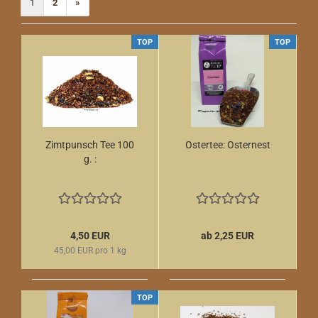
1
2
»
TOP
TOP
Zimtpunsch Tee 100
Ostertee: Osternest
g. :
4,50 EUR
ab 2,25 EUR
45,00 EUR pro 1 kg
TOP