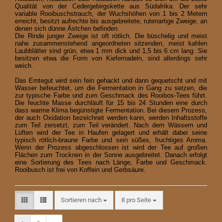
Qualität von der Cedergebirgskette aus Südafrika. Der sehr
variable Rooibuschstrauch, der Wuchshöhen von 1 bis 2 Metern
erreicht, besitzt aufrechte bis ausgebreitete, rutenartige Zweige, an
denen sich dünne Ästchen befinden.
Die Rinde junger Zweige ist oft rötlich. Die büschelig und meist
nahe zusammenstehend angeordneten sitzenden, meist kahlen
Laubblätter sind grün, etwa 1 mm dick und 1,5 bis 6 cm lang. Sie
besitzen etwa die Form von Kiefernadeln, sind allerdings sehr
weich.
Das Erntegut wird sein fein gehackt und dann gequetscht und mit
Wasser befeuchtet, um die Fermentation in Gang zu setzen, die
zur typische Farbe und zum Geschmack des Rooibos-Tees führt.
Die feuchte Masse durchläuft für 15 bis 24 Stunden eine durch
dass warme Klima begünstigte Fermentation. Bei diesem Prozess,
der auch Oxidation bezeichnet werden kann, werden Inhaltsstoffe
zum Teil zersetzt, zum Teil verändert. Nach dem Wässern und
Lüften wird der Tee in Haufen gelagert und erhält dabei seine
typisch rötlich-braune Farbe und sein süßes, fruchtiges Aroma.
Wenn der Prozess abgeschlossen ist wird der Tee auf großen
Flächen zum Trocknen in der Sonne ausgebreitet. Danach erfolgt
eine Sortierung des Tees nach Länge, Farbe und Geschmack.
Rooibusch ist frei von Koffein und Gerbsäure.
Sortieren nach
pro Seite
Sortieren nach
8 pro Seite