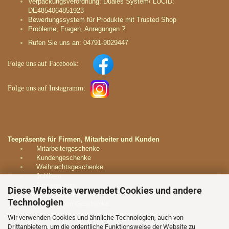
Verpackungsverordnung: Duales System/ LUCID:
DE4854064851923
Bewertungssystem für Produkte mit Trusted Shop
Probleme, Fragen, Anregungen ?
Rufen Sie uns an: 04791-9029447
Folge uns auf
Facebook:
Folge uns auf
Instagramm
:
Teepräsente für Firmen, Mitarbeiter und Kunden
Mitarbeitergeschenke
Kundengeschenke
Weihnachtsgeschenke
Jubiläen
Firmenevents
Diese Webseite verwendet Cookies und andere
Geschäftspartner
Technologien
Dankeschön-Geschenke
Wir verwenden Cookies und ähnliche Technologien, auch von
Kontaktieren Sie uns unverbindlich:
Drittanbietern, um die ordentliche Funktionsweise der Website zu