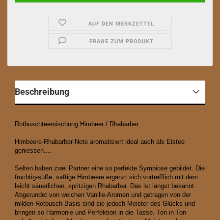
AUF DEN MERKZETTEL
FRAGE ZUM PRODUKT
Beschreibung
Rotbuschteemischung Himbeer / Rhabarber
Himbeere-Rhabarber-Note aromatisiert ideal auch als Eistee
geniessen....
Selten haben zwei Partner eine so perfekte Symbiose gebildet. Die
fruchtig-süße, saftige Himbeere ergänzt sich vortrefflich mit dem
leicht säuerlichen, spritzigen Rhabarber. Das ist längst bekannt.
Abgerundet von weichen Vanille-Aromen und getragen von der
milden Rotbusch-Basis sind sie jedoch Meister des Glücks und
bringen so Harmonie und Perfektion in die Tasse. Ton in Ton