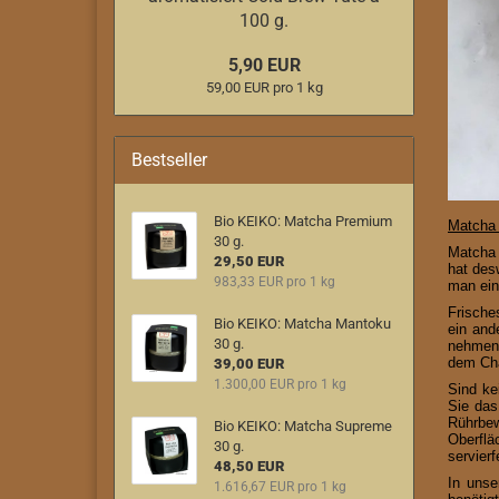
100 g.
5,90 EUR
59,00 EUR pro 1 kg
Bestseller
Bio KEIKO: Matcha Premium
Matcha 
30 g.
Matcha 
29,50 EUR
hat des
983,33 EUR pro 1 kg
man ein
Frische
Bio KEIKO: Matcha Mantoku
ein and
30 g.
nehmen 
dem Cha
39,00 EUR
1.300,00 EUR pro 1 kg
Sind ke
Sie das
Rührbew
Bio KEIKO: Matcha Supreme
Oberflä
30 g.
servierf
48,50 EUR
In unse
1.616,67 EUR pro 1 kg