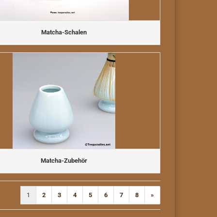
Matcha-Schalen
Matcha-Zubehör
1
2
3
4
5
6
7
8
»