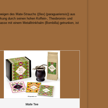
eigen des Mate-Strauchs ((Ilex) (paraguariensis)) aus
kung durch seinen hohen Koffein-, Theobromin- und
ebasse mit einem Metalltrinkhalm (Bombilla) getrunken, ist
Mate Tee