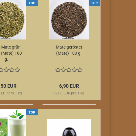
TOP
TOP
: Mate grün
Mate geröstet
) (Mate) 100
(Mate) 100 g.
g.
,50 EUR
6,90 EUR
 EUR pro 1 kg
69,00 EUR pro 1 kg
TOP