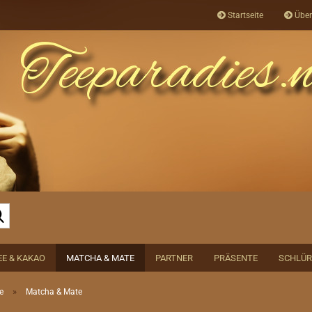
Startseite
Über
Suche...
EE & KAKAO
MATCHA & MATE
PARTNER
PRÄSENTE
SCHLÜR
»
e
Matcha & Mate