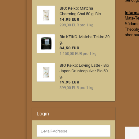
benötig
BIO: Keiko: Matcha
Informa
Charming Chai 50 g. Bio
Mate-Te
14,95 EUR
Südamer
299,00 EUR pro 1 kg
Theophyl
aber auc
Bio KEIKO: Matcha Tekiro 30
g.
34,50 EUR
1.150,00 EUR pro 1 kg
BIO Keiko: Loving Latte - Bio
Japan Grünteepulver Bio 50
g.
19,95 EUR
399,00 EUR pro 1 kg
Login
E-
Mail-