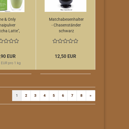
ne & Only
Matchabesenhalter
haipulver
- Chasenständer
cha Latte",
schwarz
0 Gramm -
vegan -
,90 EUR
12,50 EUR
 EUR pro 1 kg
1
2
3
4
5
6
7
8
»