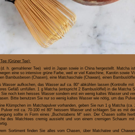
Tee (Grüner Tee):
(d. h. gemahlener Tee) wird in Japan sowie in China hergestellt. Matcha i
wegen eine so intensive grüne Farbe, weil er viel Katechine, Karotin sowie Vi
en Bambusbesen (Chasen), eine Matchaschale (Chawan), einen Bambuslöffe
s Wasser aufkochen, das Wasser auf ca. 80° abkühlen lassen (Kontrolle mi
eres Gefäß umfüllen. 1 g Matcha (entspricht 2 Bambuslöffel) in die Matcha 
Sie noch kein heisses Wasser sondern erst ein wenig kaltes Wasser und ver
sen. Bitte benutzen Sie nur so wenig kaltes Wasser wie nötig, um das Pulve
ine Klümpchen im Matchapulver vorhanden, geben Sie nun 1 g Matcha (ca. 2
 Pulver mit ca. 70-100 ml 80° heissem Wasser und schlagen Sie es mit dem
egung sollte in Form eines „Buchstabens M“ sein. Der Chasen sollte hie
che des Matchtees cremig aussieht und von einem cremigen Schaum mit vi
ertig.
rem Sortiment finden Sie alles vom Chasen, über Matchatee und Chawan