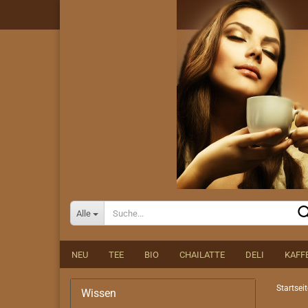
Alle
NEU
TEE
BIO
CHAILATTE
DELI
KAFF
Startseit
Wissen