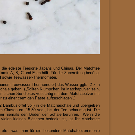
st die edelste Teesorte Japans und Chinas. Der Matchtee
tamin A, B, C und E enthält. Für die Zubereitung benötigt
l sowie Teewasser-Thermometer.
t einem Teewasser-Thermometer) das Wasser ggfs. 2 x in
Schale geben. („Sollten Klümpchen im Matchapulver sein,
mischen Sie dieses vorsichtig mit dem Matchapulver mit
r zu einer cremigen Paste aufzuschlagen“.)
 Bambuslöffel voll) in die Matchaschale und übergießen
 Chasen ca. 15-30 sec., bis der Tee schaumig ist. Die
rbei niemals den Boden der Schale berühren. Wenn die
elen kleinen Bläschen bedeckt ist, ist Ihr Matchatee
 etc., was man für die besondere Matchateezeremonie