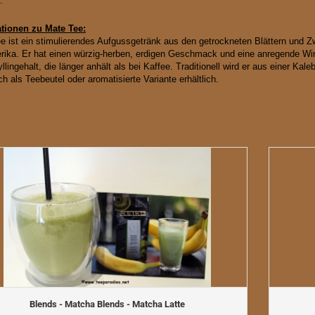
t.
tionen zu Mate Tee:
e ist ein stimulierendes Aufgussgetränk aus den getrockneten Blättern und Zw
ika. Er hat einen würzig-herben, erdigen Geschmack und eine anregende Wir
lingehalt, die länger anhält als bei Kaffee. Traditionell wird er aus einer Kal
h als Teebeutel oder aromatisierte Variante erhältlich.
Blends - Matcha Blends - Matcha Latte