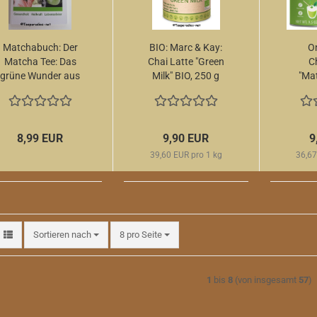
Matchabuch: Der
BIO: Marc & Kay:
O
Matcha Tee: Das
Chai Latte "Green
C
grüne Wunder aus
Milk" BIO, 250 g
"Mat
Japan
Dose
27
8,99 EUR
9,90 EUR
9
39,60 EUR pro 1 kg
36,67
Sortieren nach
pro Seite
Sortieren nach
8 pro Seite
1
bis
8
(von insgesamt
57
)