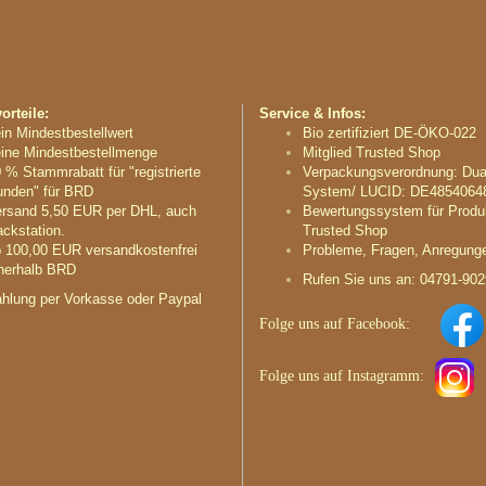
rteile:
Service & Infos:
in Mindestbestellwert
Bio zertifiziert DE-ÖKO-022
ine Mindestbestellmenge
Mitglied Trusted Shop
 % Stammrabatt für "registrierte
Verpackungsverordnung: Dua
nden" für BRD
System/ LUCID: DE4854064
rsand 5,50 EUR per DHL, auch
Bewertungssystem für Produ
ckstation.
Trusted Shop
 100,00 EUR versandkostenfrei
Probleme, Fragen, Anregung
nerhalb BRD
Rufen Sie uns an: 04791-90
hlung per Vorkasse oder Paypal
Folge uns auf
Facebook:
Folge uns auf
Instagramm
: