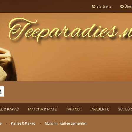
Startseite
Über
Suche...
EE & KAKAO
MATCHA & MATE
PARTNER
PRÄSENTE
SCHLÜR
»
»
e
Kaffee & Kakao
Münchh. Kaffee gemahlen