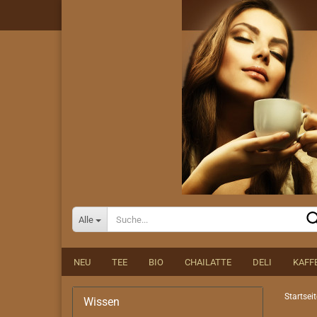
Alle
NEU
TEE
BIO
CHAILATTE
DELI
KAFF
Startseit
Wissen