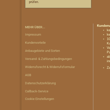
prüfen.
Kundenvo
MEHR ÜBER...
ke
Impressum
ke
10
Kundenvorteile
Ku
Ve
Anbaugebiete und Sorten
Pa
ab
Versand- & Zahlungsbedingungen
in
Widerrufsrecht & Widerrufsformular
Za
AGB
Datenschutzerklärung
Callback-Service
Cookie Einstellungen