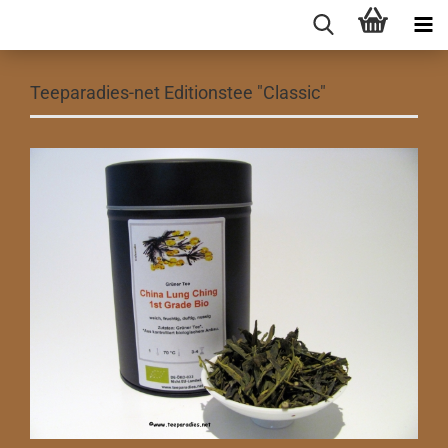
Teeparadies-net Editionstee "Classic"