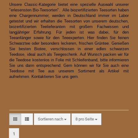
Unsere Classic-Kategorie bietet eine spezielle Auswahl unserer
"erlesensten Bio-Teesorten". Alle biozertifizierten Teesorten haben
eine Chargennummer, werden in Deutschland immer im Labor
getestet und wir erhalten die Teesorten von unserem deutschen,
biozertifizierten Teelieferanten mit großem Fachwissen und
langjähriger Erfahrung. Für jeden ist was dabei, für den
Teeanfänger sowie für den Teeexperten. Hier finden Sie feinen
Schwarztee oder besonders leckeren, frischen Grüntee. Genießen
Sie besten Biotee, verschlossen in einer edlen schwarzen
Teedose, ideal auch als Teegeschenk. Auf Wunsch packen wir für
die Teedose kostenlos in Folie mit Schleifenband, bitte informieren
Sie uns dann entsprechend. Gern können wir für Sie auch eine
Teedose mit Tee aus unserem Sortiment als Artikel mit
aufnehmen. Kontaktieren Sie uns gern.
Sortieren nach
pro Seite
Sortieren nach
8 pro Seite
1