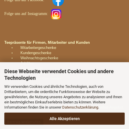
Folge uns auf
Instagramm
:
Teepräsente für Firmen, Mitarbeiter und Kunden
Mitarbeitergeschenke
Kundengeschenke
Weihnachtsgeschenke
Jubiläen
Firmenevents
Diese Webseite verwendet Cookies und andere
Geschäftspartner
Technologien
Dankeschön-Geschenke
Wir verwenden Cookies und ähnliche Technologien, auch von
Kontaktieren Sie uns unverbindlich:
Drittanbietern, um die ordentliche Funktionsweise der Website zu
gewährleisten, die Nutzung unseres Angebotes zu analysieren und Ihnen
E-Mail:
info@teeparadies.net
ein bestmögliches Einkaufserlebnis bieten zu können. Weitere
Informationen finden Sie in unserer
Wir beraten Sie gerne persönlich und erstellen ein individuelles Angebot.
Datenschutzerklärung
.
Alle Akzeptieren
Vertrag widerrufen