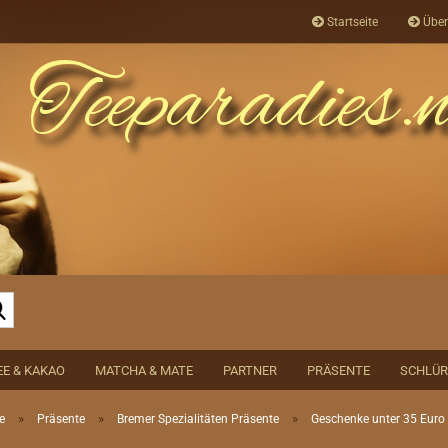
Startseite
Über
Suche...
EE & KAKAO
MATCHA & MATE
PARTNER
PRÄSENTE
SCHLÜR
»
»
»
e
Präsente
Bremer Spezialitäten Präsente
Geschenke unter 35 Euro