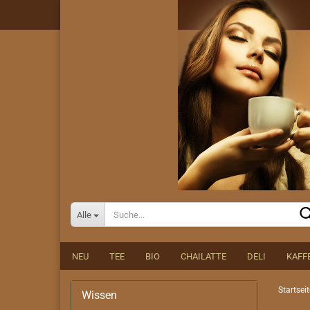
Alle
NEU
TEE
BIO
CHAILATTE
DELI
KAFF
Startseit
Wissen