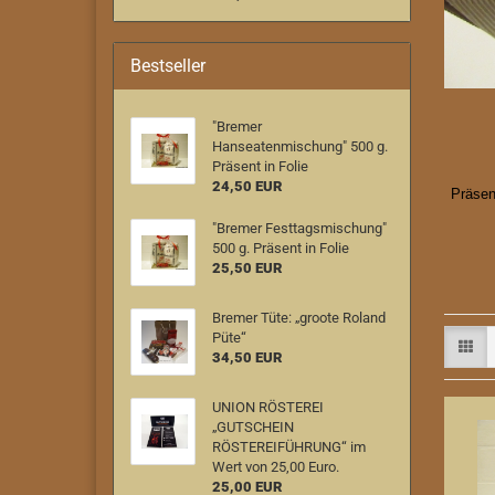
Bestseller
"Bremer
Hanseatenmischung" 500 g.
Präsent in Folie
24,50 EUR
Präsen
"Bremer Festtagsmischung"
500 g. Präsent in Folie
25,50 EUR
Bremer Tüte: „groote Roland
Püte“
34,50 EUR
UNION RÖSTEREI
„GUTSCHEIN
RÖSTEREIFÜHRUNG“ im
Wert von 25,00 Euro.
25,00 EUR