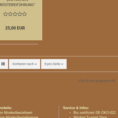
RÖSTEREIFÜHRUNG“
im Wert von 25,00
Euro.
25,00 EUR
Sortieren nach
pro Seite
Sortieren nach
8 pro Seite
1
bis
5
(von insgesamt
5
)
rteile:
Service & Infos:
in Mindestbestellwert
Bio zertifiziert DE-ÖKO-022
ine Mindestbestellmenge
Mitglied Trusted Shop