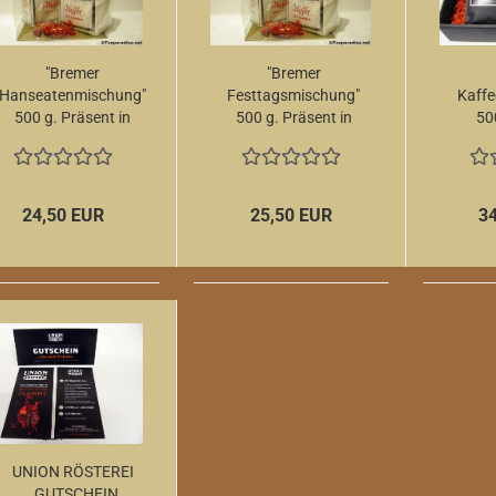
"Bremer
"Bremer
Hanseatenmischung"
Festtagsmischung"
Kaffe
500 g. Präsent in
500 g. Präsent in
50
Folie
Folie
Gesc
24,50 EUR
25,50 EUR
3
UNION RÖSTEREI
„GUTSCHEIN