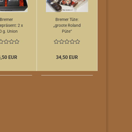
Bremer
Bremer Tüte:
epräsent: 2 x
„groote Roland
0 g. Union
Püte“
Kaffee i.
henkkarton
4,50 EUR
34,50 EUR