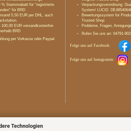
 % Stammrabatt für "registrierte
Verpackungsverordnung: Dua
nden" für BRD
System/ LUCID: DE4854064
rsand 5,50 EUR per DHL, auch
Bewertungssystem für Produ
ckstation.
Trusted Shop
 100,00 EUR versandkostenfrei
Probleme, Fragen, Anregung
nerhalb BRD
Rufen Sie uns an: 04791-90
hlung per Vorkasse oder Paypal
Folge uns auf
Facebook:
Folge uns auf
Instagramm
:
dere Technologien
Webshop erstellen
mit Gambio.de © 2026