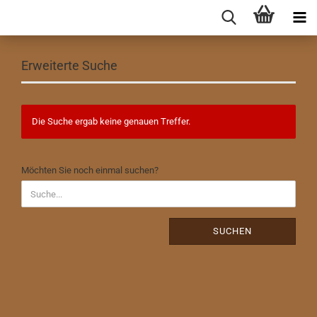
Erweiterte Suche
Die Suche ergab keine genauen Treffer.
MÖCHTEN
Möchten Sie noch einmal suchen?
SIE
NOCH
EINMAL
SUCHEN?
SUCHEN