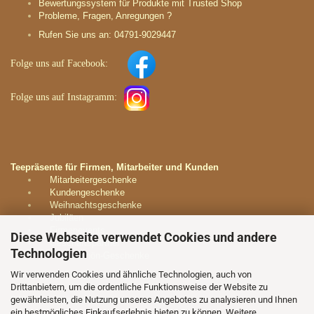
Bewertungssystem für Produkte mit Trusted Shop
Probleme, Fragen, Anregungen ?
Rufen Sie uns an: 04791-9029447
Folge uns auf
Facebook:
Folge uns auf
Instagramm
:
Teepräsente für Firmen, Mitarbeiter und Kunden
Mitarbeitergeschenke
Kundengeschenke
Weihnachtsgeschenke
Jubiläen
Firmenevents
Diese Webseite verwendet Cookies und andere
Geschäftspartner
Technologien
Dankeschön-Geschenke
Wir verwenden Cookies und ähnliche Technologien, auch von
Kontaktieren Sie uns unverbindlich:
Drittanbietern, um die ordentliche Funktionsweise der Website zu
gewährleisten, die Nutzung unseres Angebotes zu analysieren und Ihnen
E-Mail:
info@teeparadies.net
ein bestmögliches Einkaufserlebnis bieten zu können. Weitere