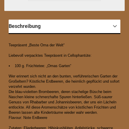
Beschreibung
Teepräsent „Beste Oma der Welt“
Liebevoll verpacktes Teepräsent in Cellophantüte:
• 100 g. Früchtetee: „Omas Garten“
Wer erinnert sich nicht an den bunten, verführerischen Garten der
Großeltern? Köstliche Erdbeeren, die heimlich gepflückt und sofort
verzehrt wurden.
Die blau-violetten Brombeeren, deren stachelige Büsche beim
Naschen kleine schmerzhafte Spuren hinterließen. Süß-saurer
Genuss von Rhabarber und Johannisbeeren, der uns ein Lächeln
entlockte. All diese Aromenschätze von köstlichen Früchten und
Beeren lassen alte Kinderträume wieder wahr werden.
Flavour: Note Erdbeere
Zutaten: Fliederbeeren, Hibiskusblüten, Apfelstücke, schwarze