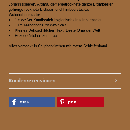
Johannisbeeren, Aroma, gefriergetrocknete ganze Brombeeren,
gefriergetrocknete Erdbeer- und Himbeerstücke,
Walderdbeerblätter.
• 1 x weißer Kandisstick hygienisch einzeln verpackt
• 10 x Teebonbons rot gewickelt
• Kleines Dekoschildchen Text: Beste Oma der Welt
• Rezeptkärtchen zum Tee
Alles verpackt in Cellphantütchen mit rotem Schleifenband.
Kundenrezensionen
teilen
pin it