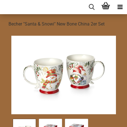
Becher "Santa & Snowi" New Bone China 2er Set