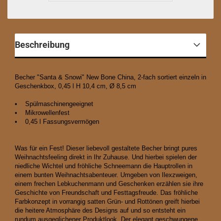
Beschreibung
Becher "Santa & Snowi" New Bone China, 2-fach sortiert einzeln in
Geschenkbox, 0,45 l H 10,4 cm, Ø 8,5 cm
• Spülmaschinengeeignet
• Mikrowellenfest
• 0,45 l Fassungsvermögen
Was für ein Fest! Dieser liebevoll gestaltete Becher bringt pures
Weihnachtsfeeling direkt in Ihr Zuhause. Und hierbei spielen der
niedliche Wichtel und fröhliche Schneemann die Hauptrollen in
einem bunten Weihnachtsabenteuer. Umgeben von Ilexzweigen,
einem frechen Lebkuchenmann und Geschenken erzählen sie ihre
Geschichte von Freundschaft und Festtagsfreude. Das fröhliche
Farbkonzept in vorrangig satten Grün- und Rottönen greift hierbei
die heitere Atmosphäre des Designs auf und so entsteht ein
rundum ausgeglichener Produktlook. Der elegant geschwungene