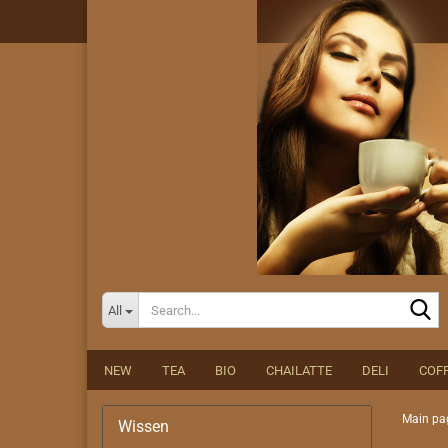
S
All
NEW
TEA
BIO
CHAILATTE
DELI
COFF
Main pa
Wissen