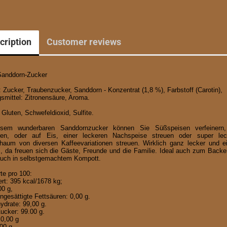
cription
Customer reviews
Sanddorn-Zucker
: Zucker, Traubenzucker, Sanddorn - Konzentrat (1,8 %), Farbstoff (Carotin),
smittel: Zitronensäure, Aroma.
 Gluten, Schwefeldioxid, Sulfite.
esem wunderbaren Sanddornzucker können Sie Süßspeisen verfeinern
eren, oder auf Eis, einer leckeren Nachspeise streuen oder super lec
haum von diversen Kaffeevariationen streuen. Wirklich ganz lecker und ei
s, da freuen sich die Gäste, Freunde und die Familie. Ideal auch zum Back
auch in selbstgemachtem Kompott.
te pro 100:
rt: 395 kcal/1678 kg;
0 g,
ngesättigte Fettsäuren: 0,00 g.
ydrate: 99,00 g.
ucker: 99.00 g.
 0,00 g
00 g.