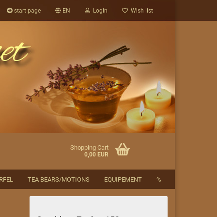
start page
EN
Login
Wish list
Shopping Cart
0,00 EUR
RFEL
TEA BEARS/MOTIONS
EQUIPEMENT
%