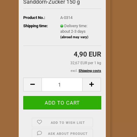
Sanddorn-Zucker 150 g
Product No.:
A-0314
Shipping time:
Delivery time:
about 2-3 days
(abroad may vary)
4,90 EUR
32,67 EUR per 1 kg
excl.
Shipping costs
ADD TO WISH LIST
ASK ABOUT PRODUCT