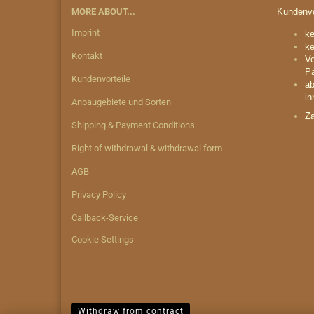
MORE ABOUT...
Kundenvo
Imprint
ke
ke
Kontakt
Ve
Pa
Kundenvorteile
ab
in
Anbaugebiete und Sorten
Za
Shipping & Payment Conditions
Right of withdrawal & withdrawal form
AGB
Privacy Policy
Callback-Service
Cookie Settings
Withdraw from contract