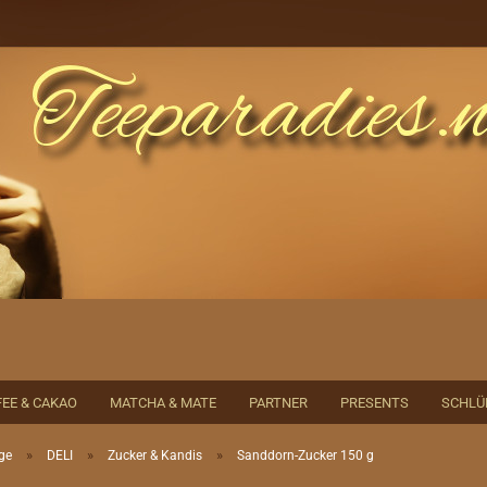
earch...
EE & CAKAO
MATCHA & MATE
PARTNER
PRESENTS
SCHLÜ
»
»
»
ge
DELI
Zucker & Kandis
Sanddorn-Zucker 150 g