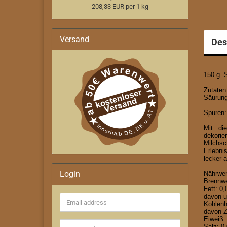
208,33 EUR per 1 kg
Versand
Des
150 g. 
Zutaten
Säurung
Spuren:
Mit di
dekori
Milchsc
Erlebni
lecker 
Login
Nährwer
Brennwe
Fett:
0,0
davon u
Email
Kohlenh
address
davon Z
Eiweiß:
Salz: 0,