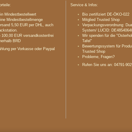
rteile:
Service & Infos:
in Mindestbestellwert
Bio zertifiziert DE-ÖKO-022
ine Mindestbestellmenge
Mitglied Trusted Shop
rsand 5,50 EUR per DHL, auch
Verpackungsverordnung: Dua
ckstation.
System/ LUCID: DE4854064
 100,00 EUR versandkostenfrei
Wir spenden für die "Osterho
nerhalb BRD
Tafel"
Bewertungssystem für Produ
hlung per Vorkasse oder Paypal
Trusted Shop
Probleme, Fragen?
Rufen Sie uns an: 04791-90