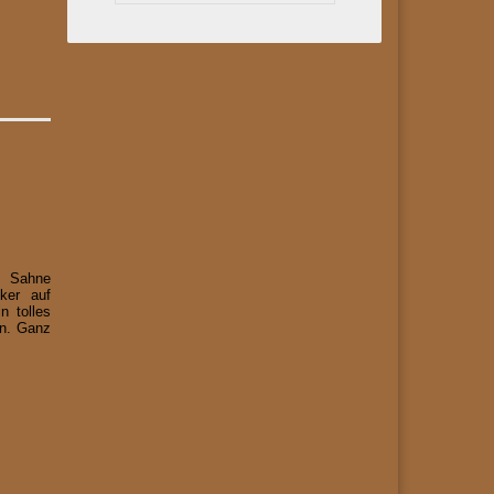
, Sahne
ker auf
n tolles
en. Ganz