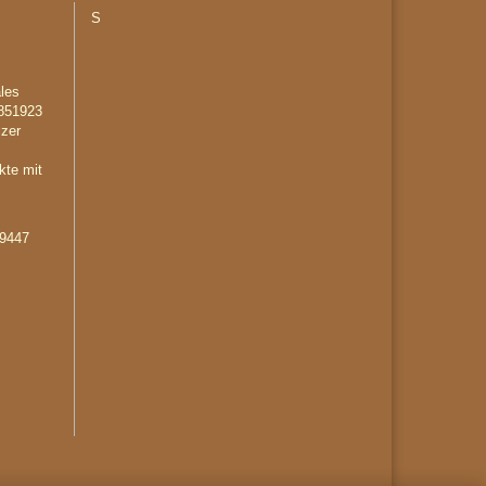
S
les
851923
lzer
kte mit
29447